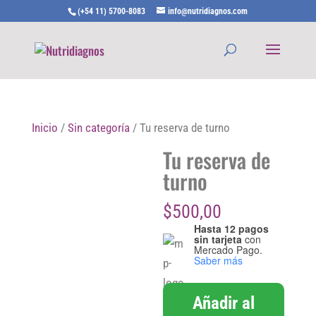
(+54 11) 5700-8083
info@nutridiagnos.com
Inicio
/
Sin categoría
/ Tu reserva de turno
Tu reserva de
turno
$
500,00
Hasta 12 pagos
sin tarjeta
con
Mercado Pago.
Saber más
Tu
Añadir al
reserva